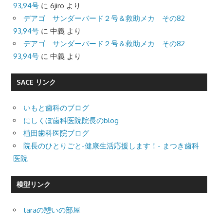
93,94号
に
6jiro
より
デアゴ サンダーバード２号＆救助メカ その82
93,94号
に
中義
より
デアゴ サンダーバード２号＆救助メカ その82
93,94号
に
中義
より
SACE リンク
いもと歯科のブログ
にしくぼ歯科医院院長のblog
植田歯科医院ブログ
院長のひとりごと-健康生活応援します！- まつき歯科
医院
模型リンク
taraの憩いの部屋