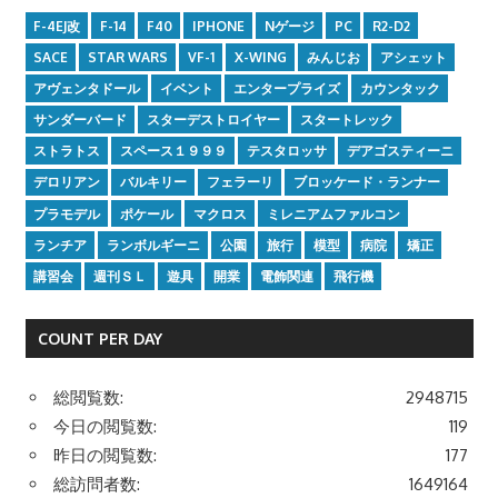
F-4EJ改
F-14
F40
IPHONE
Nゲージ
PC
R2-D2
SACE
STAR WARS
VF-1
X-WING
みんじお
アシェット
アヴェンタドール
イベント
エンタープライズ
カウンタック
サンダーバード
スターデストロイヤー
スタートレック
ストラトス
スペース１９９９
テスタロッサ
デアゴスティーニ
デロリアン
バルキリー
フェラーリ
ブロッケード・ランナー
プラモデル
ポケール
マクロス
ミレニアムファルコン
ランチア
ランボルギーニ
公園
旅行
模型
病院
矯正
講習会
週刊ＳＬ
遊具
開業
電飾関連
飛行機
COUNT PER DAY
総閲覧数:
2948715
今日の閲覧数:
119
昨日の閲覧数:
177
総訪問者数:
1649164