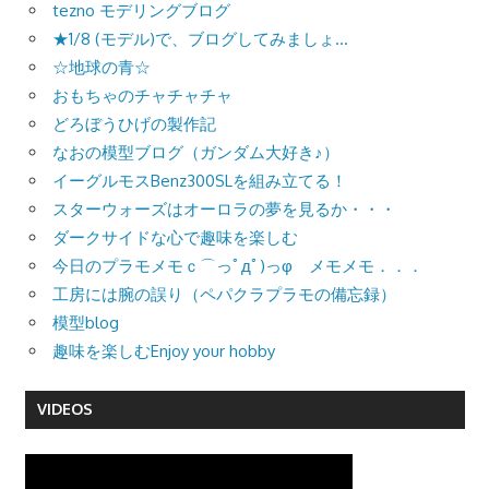
tezno モデリングブログ
★1/8 (モデル)で、ブログしてみましょ…
☆地球の青☆
おもちゃのチャチャチャ
どろぼうひげの製作記
なおの模型ブログ（ガンダム大好き♪）
イーグルモスBenz300SLを組み立てる！
スターウォーズはオーロラの夢を見るか・・・
ダークサイドな心で趣味を楽しむ
今日のプラモメモｃ⌒っﾟдﾟ)っφ メモメモ．．．
工房には腕の誤り（ペパクラプラモの備忘録）
模型blog
趣味を楽しむEnjoy your hobby
VIDEOS