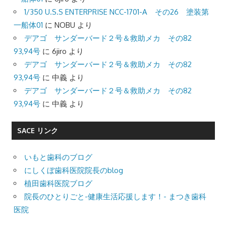
1/350 U.S.S ENTERPRISE NCC-1701-A その26 塗装第
一船体01
に
NOBU
より
デアゴ サンダーバード２号＆救助メカ その82
93,94号
に
6jiro
より
デアゴ サンダーバード２号＆救助メカ その82
93,94号
に
中義
より
デアゴ サンダーバード２号＆救助メカ その82
93,94号
に
中義
より
SACE リンク
いもと歯科のブログ
にしくぼ歯科医院院長のblog
植田歯科医院ブログ
院長のひとりごと-健康生活応援します！- まつき歯科
医院