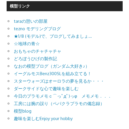
模型リンク
taraの憩いの部屋
tezno モデリングブログ
★1/8 (モデル)で、ブログしてみましょ…
☆地球の青☆
おもちゃのチャチャチャ
どろぼうひげの製作記
なおの模型ブログ（ガンダム大好き♪）
イーグルモスBenz300SLを組み立てる！
スターウォーズはオーロラの夢を見るか・・・
ダークサイドな心で趣味を楽しむ
今日のプラモメモｃ⌒っﾟдﾟ)っφ メモメモ．．．
工房には腕の誤り（ペパクラプラモの備忘録）
模型blog
趣味を楽しむEnjoy your hobby