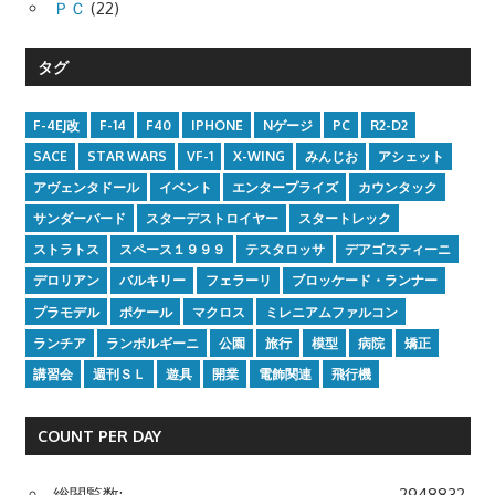
ＰＣ
(22)
タグ
F-4EJ改
F-14
F40
IPHONE
Nゲージ
PC
R2-D2
SACE
STAR WARS
VF-1
X-WING
みんじお
アシェット
アヴェンタドール
イベント
エンタープライズ
カウンタック
サンダーバード
スターデストロイヤー
スタートレック
ストラトス
スペース１９９９
テスタロッサ
デアゴスティーニ
デロリアン
バルキリー
フェラーリ
ブロッケード・ランナー
プラモデル
ポケール
マクロス
ミレニアムファルコン
ランチア
ランボルギーニ
公園
旅行
模型
病院
矯正
講習会
週刊ＳＬ
遊具
開業
電飾関連
飛行機
COUNT PER DAY
総閲覧数:
2948832