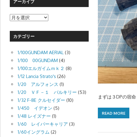
アーカイブ
ア
ー
カ
カテゴリー
イ
ブ
1/100GUNDAM AERIAL
(3)
1/100 00GUNDAM
(4)
1/100エルガイムｍｋ２
(8)
1/12 Lancia Strato's
(26)
1/20 アルフォンス
(1)
1/20 ＶＦ－１ バルキリー
(53)
まずは３DPの宿
1/32 F-8E クルセイダー
(10)
1/450 イデオン
(5)
READ MORE
1/48 レイズナー
(1)
1/60 レイバーキャリア
(3)
1/60イングラム
(2)