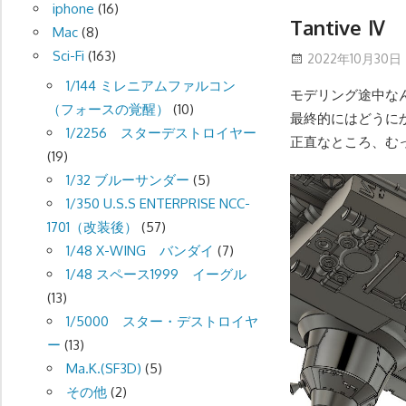
iphone
(16)
Tantiv
Mac
(8)
Sci-Fi
(163)
2022年10月30日
1/144 ミレニアムファルコン
モデリング途中な
（フォースの覚醒）
(10)
最終的にはどうに
1/2256 スターデストロイヤー
正直なところ、む
(19)
1/32 ブルーサンダー
(5)
1/350 U.S.S ENTERPRISE NCC-
1701（改装後）
(57)
1/48 X-WING バンダイ
(7)
1/48 スペース1999 イーグル
(13)
1/5000 スター・デストロイヤ
ー
(13)
Ma.K.(SF3D)
(5)
その他
(2)