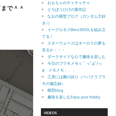
おもちゃのチャチャチャ
了まで＾＾
どろぼうひげの製作記
なおの模型ブログ（ガンダム大好
き♪）
イーグルモスBenz300SLを組み立
てる！
スターウォーズはオーロラの夢を
見るか・・・
ダークサイドな心で趣味を楽しむ
今日のプラモメモｃ⌒っﾟдﾟ)っ
φ メモメモ．．．
工房には腕の誤り（ペパクラプラ
モの備忘録）
模型blog
趣味を楽しむEnjoy your hobby
VIDEOS