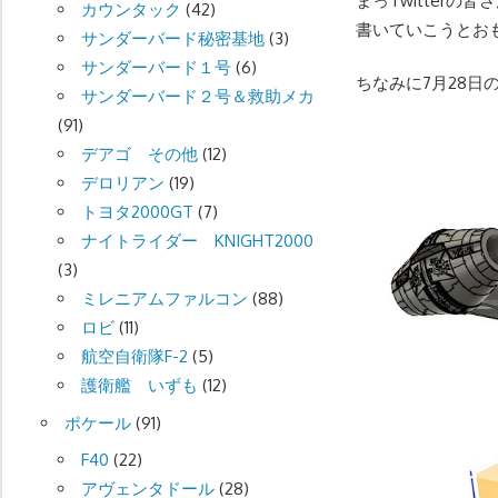
まっTwitter
カウンタック
(42)
書いていこうとおも
サンダーバード秘密基地
(3)
サンダーバード１号
(6)
ちなみに7月28日
サンダーバード２号＆救助メカ
(91)
デアゴ その他
(12)
デロリアン
(19)
トヨタ2000GT
(7)
ナイトライダー KNIGHT2000
(3)
ミレニアムファルコン
(88)
ロビ
(11)
航空自衛隊F-2
(5)
護衛艦 いずも
(12)
ポケール
(91)
F40
(22)
アヴェンタドール
(28)