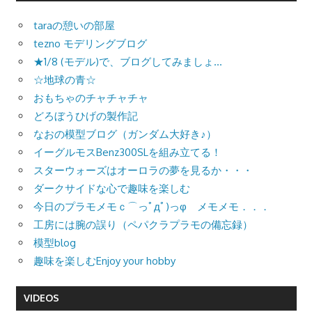
taraの憩いの部屋
tezno モデリングブログ
★1/8 (モデル)で、ブログしてみましょ…
☆地球の青☆
おもちゃのチャチャチャ
どろぼうひげの製作記
なおの模型ブログ（ガンダム大好き♪）
イーグルモスBenz300SLを組み立てる！
スターウォーズはオーロラの夢を見るか・・・
ダークサイドな心で趣味を楽しむ
今日のプラモメモｃ⌒っﾟдﾟ)っφ メモメモ．．．
工房には腕の誤り（ペパクラプラモの備忘録）
模型blog
趣味を楽しむEnjoy your hobby
VIDEOS