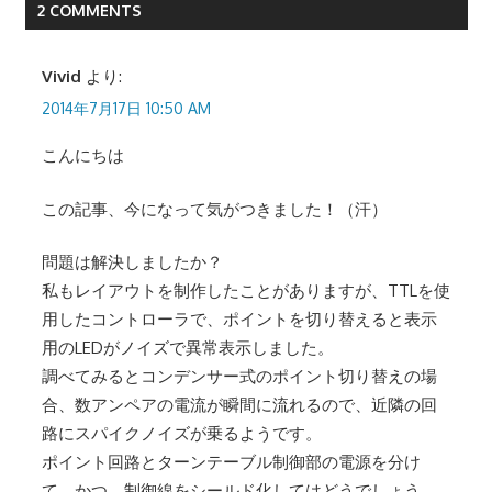
2 COMMENTS
ナ
ビ
Vivid
より:
2014年7月17日 10:50 AM
ゲ
こんにちは
ー
シ
この記事、今になって気がつきました！（汗）
ョ
問題は解決しましたか？
ン
私もレイアウトを制作したことがありますが、TTLを使
用したコントローラで、ポイントを切り替えると表示
用のLEDがノイズで異常表示しました。
調べてみるとコンデンサー式のポイント切り替えの場
合、数アンペアの電流が瞬間に流れるので、近隣の回
路にスパイクノイズが乗るようです。
ポイント回路とターンテーブル制御部の電源を分け
て、かつ、制御線をシールド化してはどうでしょう