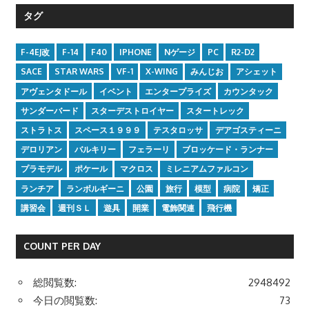
タグ
F-4EJ改
F-14
F40
IPHONE
Nゲージ
PC
R2-D2
SACE
STAR WARS
VF-1
X-WING
みんじお
アシェット
アヴェンタドール
イベント
エンタープライズ
カウンタック
サンダーバード
スターデストロイヤー
スタートレック
ストラトス
スペース１９９９
テスタロッサ
デアゴスティーニ
デロリアン
バルキリー
フェラーリ
ブロッケード・ランナー
プラモデル
ポケール
マクロス
ミレニアムファルコン
ランチア
ランボルギーニ
公園
旅行
模型
病院
矯正
講習会
週刊ＳＬ
遊具
開業
電飾関連
飛行機
COUNT PER DAY
総閲覧数:
2948492
今日の閲覧数:
73