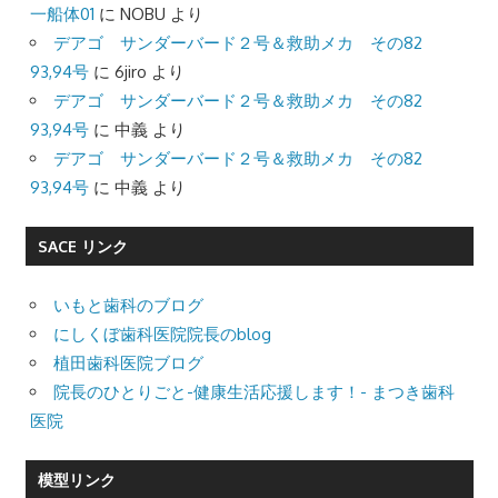
一船体01
に
NOBU
より
デアゴ サンダーバード２号＆救助メカ その82
93,94号
に
6jiro
より
デアゴ サンダーバード２号＆救助メカ その82
93,94号
に
中義
より
デアゴ サンダーバード２号＆救助メカ その82
93,94号
に
中義
より
SACE リンク
いもと歯科のブログ
にしくぼ歯科医院院長のblog
植田歯科医院ブログ
院長のひとりごと-健康生活応援します！- まつき歯科
医院
模型リンク