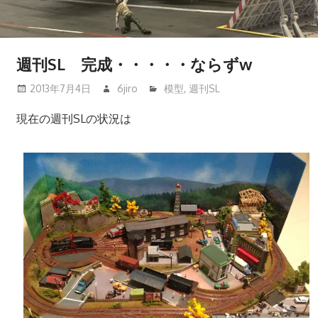
週刊SL 完成・・・・・ならずw
2013年7月4日
6jiro
模型
,
週刊SL
現在の週刊SLの状況は