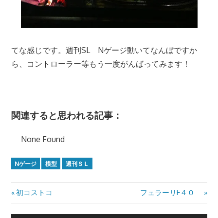
てな感じです。週刊SL Nゲージ動いてなんぼですか
ら、コントローラー等もう一度がんばってみます！
関連すると思われる記事：
None Found
Nゲージ
模型
週刊ＳＬ
Previous
Next
初コストコ
フェラーリF４０
投
Post:
Post:
稿